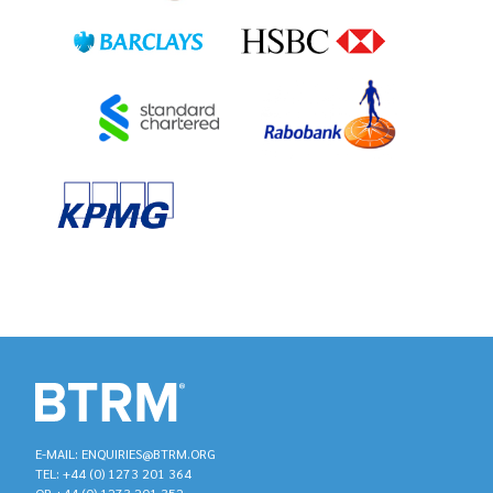
E-MAIL: ENQUIRIES@BTRM.ORG
TEL: +44 (0) 1273 201 364
OR +44 (0) 1273 201 352